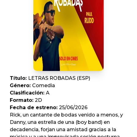
Título
:
LETRAS ROBADAS (ESP)
Género
:
Comedia
Clasificación
:
A
Formato
:
2D
Fecha de estreno
:
25/06/2026
Rick, un cantante de bodas venido a menos, y
Danny, una estrella de una (boy band) en
decadencia, forjan una amistad gracias a la
música y a una improvisada sesión nocturna.